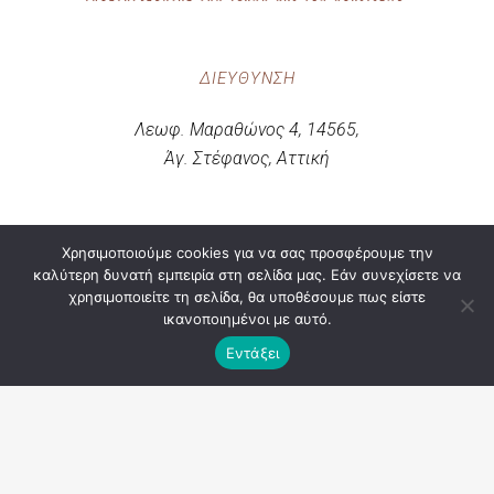
ΔΙΕΎΘΥΝΣΗ
Λεωφ. Μαραθώνος 4, 14565,
Άγ. Στέφανος, Αττική
ΤΗΛΈΦΩΝΑ | MAIL
Χρησιμοποιούμε cookies για να σας προσφέρουμε την
καλύτερη δυνατή εμπειρία στη σελίδα μας. Εάν συνεχίσετε να
Τηλ. & Fax.: 210 8142297
χρησιμοποιείτε τη σελίδα, θα υποθέσουμε πως είστε
ικανοποιημένοι με αυτό.
Τηλ. : 210 6219074
Εντάξει
E-Mail : sylgast1982@gmail.com
ΚΟΙΝ. ΔΙΚΤΥΑ