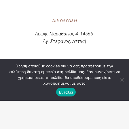
ΔΙΕΎΘΥΝΣΗ
Λεωφ. Μαραθώνος 4, 14565,
Άγ. Στέφανος, Αττική
ΤΗΛΈΦΩΝΑ | MAIL
Χρησιμοποιούμε cookies για να σας προσφέρουμε την
καλύτερη δυνατή εμπειρία στη σελίδα μας. Εάν συνεχίσετε να
Τηλ. & Fax.: 210 8142297
χρησιμοποιείτε τη σελίδα, θα υποθέσουμε πως είστε
ικανοποιημένοι με αυτό.
Τηλ. : 210 6219074
Εντάξει
E-Mail : sylgast1982@gmail.com
ΚΟΙΝ. ΔΙΚΤΥΑ