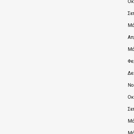
Οκ
Σε
Μά
Απ
Μά
Φε
Δε
Νο
Οκ
Σε
Μά
Μά