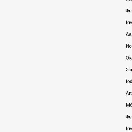
Φε
Ια
Δε
Νο
Οκ
Σε
Ιο
Απ
Μά
Φε
Ια