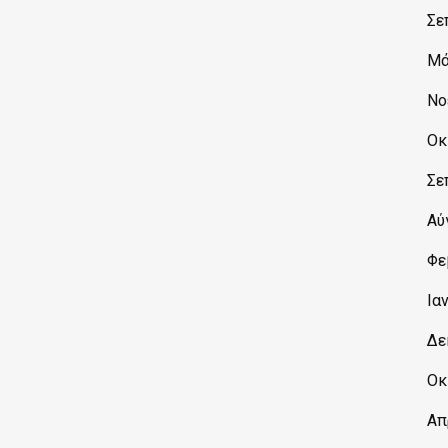
Σε
Μά
Νο
Οκ
Σε
Αύ
Φε
Ια
Δε
Οκ
Απ