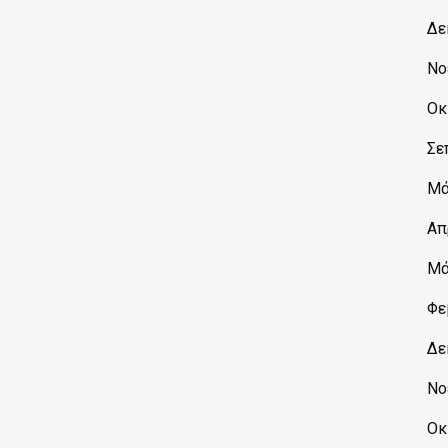
Δε
Νο
Οκ
Σε
Μά
Απ
Μά
Φε
Δε
Νο
Οκ