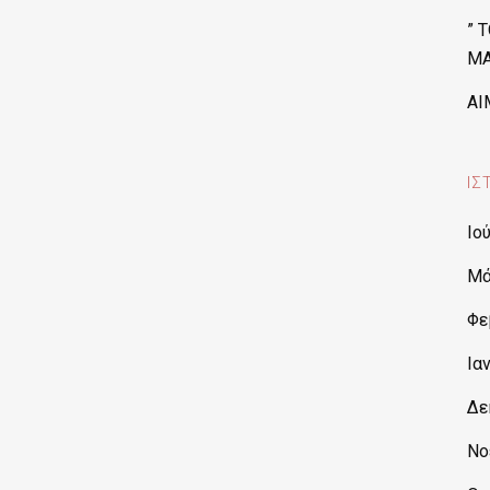
” 
ΜΑ
ΑΙ
ΙΣ
Ιο
Μά
Φε
Ια
Δε
Νο